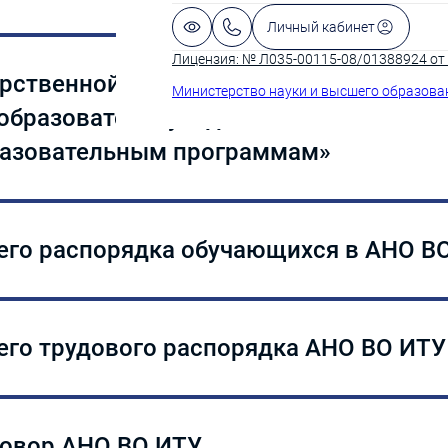
Личный кабинет
ной организации
Лицензия: № Л035-00115-08/01388924 от 
арственной информационной системы «
гистрации некоммерческой организации(pdf)
Министерство науки и высшего образова
образовательную деятельность по им
разовательным программам»
ударственной информационной системы «Р
 образовательную деятельность по имею
бразовательным программам» —
отсутству
его распорядка обучающихся в АНО В
ннего распорядка обучающихся
его трудового распорядка АНО ВО ИТУ
ннего трудового
овор АНО ВО ИТУ