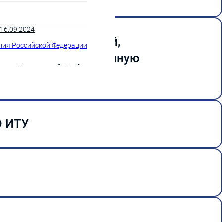
16.09.2024
Реестр организаций,
ния Российской Федерации
еющим государственную
еестр организаций,
щим государственную
ет
.
О ИТУ