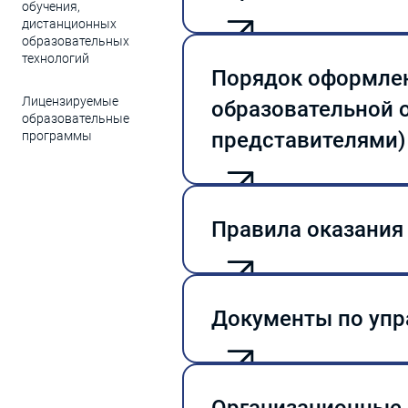
обучения,
дистанционных
образовательных
Положение о по
технологий
обучения, отчи
Порядок оформлен
Лицензируемые
образовательной 
образовательные
представителями)
программы
Порядок оформл
организацией и
Правила оказания
обучающихся
Правила оказан
услуг
Документы по упр
Положение о яз
обучения