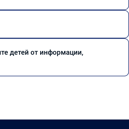
те детей от информации,
ти и экстремизма среди
ю и развитию АНО ВО
итуаций и обеспечения пожарной
 мерах защиты детей от информации,
нистративном здании и прилегающей