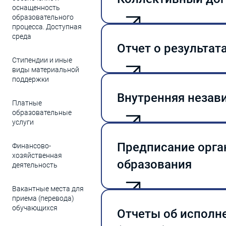
оснащенность
образовательного
процесса. Доступная
Коллективный дого
среда
Отчет о результа
Стипендии и иные
виды материальной
поддержки
Отчет о самооб
год
Внутренняя незав
Отчет о самооб
Платные
год
образовательные
услуги
Отчет о внутре
год
Предписание орга
Финансово-
хозяйственная
образования
деятельность
Вакантные места для
приема (перевода)
обучающихся
Отчеты об исполн