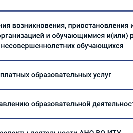
рядке перевода на следующий курс, на другое направлени
сления и восстановления обучающихся
ия возникновения, приостановления 
организацией и обучающимися и(или) 
 несовершеннолетних обучающихся
ения возникновения, приостановления и прекращения от
 обучающимися и (или) родителями (законными представи
 платных образовательных услуг
ия платных образовательных
авлению образовательной деятельно
ыке