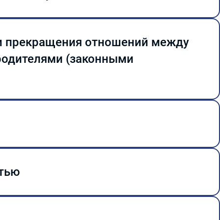
е подготовки и/или на другую форму
и прекращения отношений между
родителями (законными
ношений между образовательной
телями) несовершеннолетних
стью