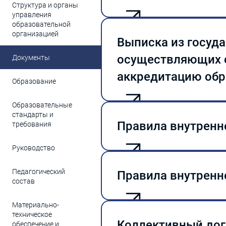
Структура и органы
управления
образовательной
Устав образователь
организацией
Выписка из госуд
Свидетельство о ре
осуществляющих 
Документы
аккредитацию об
Образование
Выписка из гос
осуществляющих
Образовательные
стандарты и
аккредитацию о
Правила внутренн
требования
Руководство
Правила внутре
Педагогический
Правила внутренн
состав
Материально-
Правила внутре
техническое
распорядка
Коллективный дог
обеспечение и