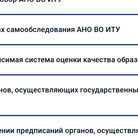
вор
тах самообследования АНО ВО ИТУ
следовании 2024
исимая система оценки качества обра
следовании 2025
нней независимой системе оценки качества образования (В
нов, осуществляющих государственный
ении предписаний органов, осуществ