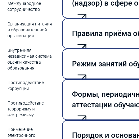
(надзор) в сфере 
Международное
сотрудничество
Организация питания
в образовательной
Правила приёма 
организации
Внутренняя
Правила приема
независимая система
уч.г.
оценки качества
Режим занятий об
Приказ № 7-ОД/26 о
образования
ПРИКАЗ от «13» апр
образовательной о
Противодействие
Режим занятий
учебный год»
коррупции
обучающихся
Приказ от
Формы, периодичн
14.04.2026 №24-ОД/
Противодействие
аттестации обуча
программам высшег
терроризму и
Архив
экстремизму
Положение о те
Применение
обучающегося
Порядок и основа
электронного