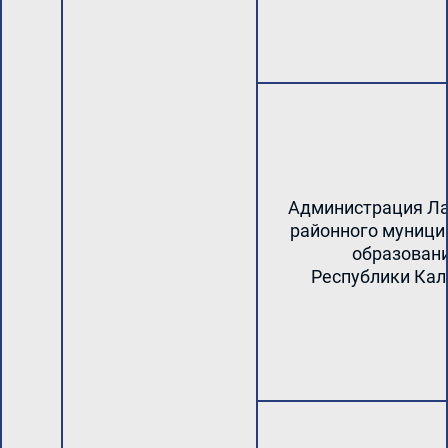
Администрация Ла
районного муници
образован
Республики Ка