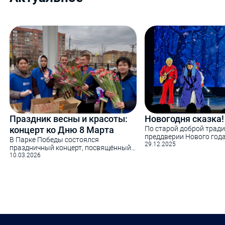
Праздник весны и красоты:
Новогодня сказка!
концерт ко Дню 8 Марта
По старой доброй тради
преддверии Нового год
В Парке Победы состоялся
«Информационно-техно
29.12.2025
праздничный концерт, посвящённый
университет» совместно
Международному женскому дню
10.03.2026
партнером Элистински
Гости насладились яркой программой
БИОР «УМНЕЙ» подарили
и атмосферой весеннего праздника.
родителям возможность
Для женщин Отряд волонтеров
настоящую сказку — яр
Информационно-технологического
музыкальное представ
университета подготовили приятный
«Бременские музыканты
сюрприз — букеты тюльпанов как
ИТУ организовывает
символ внимания и благодарности
благотворительные нов
Тёплую атмосферу дополнили