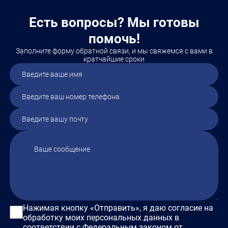
для детей г. Элисты, со
угощения и горячий чай. Мероприятие
атмосферу волшебства,
подарило участникам хорошее
семейного…
Есть вопросы? Мы готовы
настроение и положительные эмоции.
…
помочь!
Заполните форму обратной связи, и мы свяжемся с вами в
кратчайшие сроки
Нажимая кнопку «Отправить», я даю согласие на
обработку моих персональных данных в
соответствии с Федеральным законом от