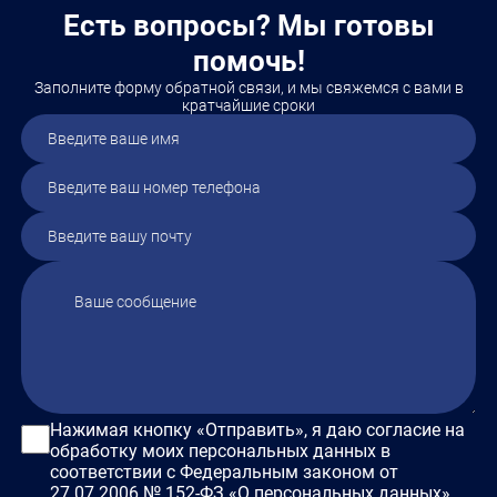
Менеджмент
Государственное и
апреля в Республике К
Есть вопросы? Мы готовы
муниципальное управление
проект…
Юриспруденция Обучение
помочь!
предусмотрено по…
Заполните форму обратной связи, и мы свяжемся с вами в
кратчайшие сроки
Нажимая кнопку «Отправить», я даю согласие на
обработку моих персональных данных в
соответствии с Федеральным законом от
27.07.2006 № 152-ФЗ «О персональных данных»,