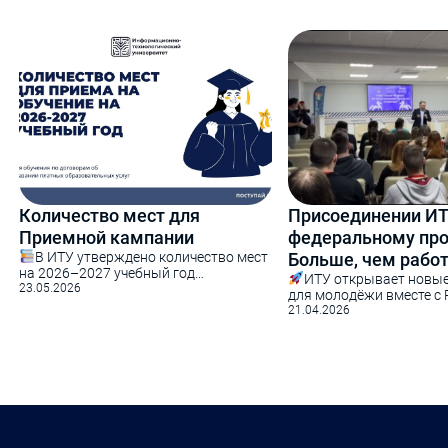
Количество мест для
Присоединении ИТ
Приемной кампании
федеральному про
В ИТУ утверждено количество мест
Больше, чем рабо
на 2026–2027 учебный год
ИТУ открывает новы
Информационно-технологический
23.05.2026
для молодёжи вместе с
университет утвердил количество
Информационно-технол
21.04.2026
мест для обучения по
университет присоедини
образовательным программам на
федеральному проекту 
2026–2027 учебный год.
работодатель» — инициа
Абитуриентам будут доступны
объединяющей образов
направления бакалавриата:
карьерные возможности.
Информатика и вычислительная
вклад в будущее — созд
техника
Техносферная
где молодые специалис
безопасность
Экономика
реализовать себя дома. 