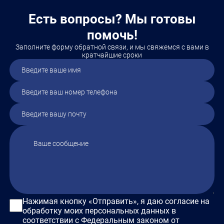
безопасность
Экономика
реализовать себя дома. 
Менеджмент
Государственное и
апреля в Республике К
Есть вопросы? Мы готовы
муниципальное управление
проект…
Юриспруденция Обучение
помочь!
предусмотрено по…
Заполните форму обратной связи, и мы свяжемся с вами в
кратчайшие сроки
Нажимая кнопку «Отправить», я даю согласие на
обработку моих персональных данных в
соответствии с Федеральным законом от