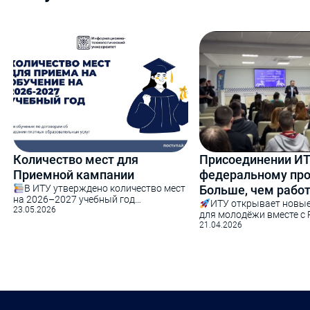
Количество мест для
Присоединении ИТ
Приемной кампании
федеральному про
В ИТУ утверждено количество мест
Больше, чем рабо
на 2026–2027 учебный год
ИТУ открывает новы
Информационно-технологический
23.05.2026
для молодёжи вместе с
университет утвердил количество
Информационно-технол
21.04.2026
мест для обучения по
университет присоедини
образовательным программам на
федеральному проекту 
2026–2027 учебный год.
работодатель» — инициа
Абитуриентам будут доступны
объединяющей образов
направления бакалавриата:
карьерные возможности.
Информатика и вычислительная
вклад в будущее — созд
техника
Техносферная
где молодые специалис